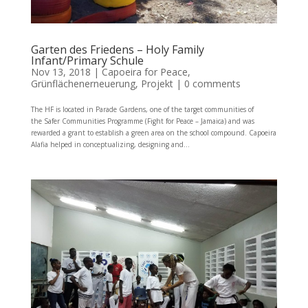
Garten des Friedens – Holy Family
Infant/Primary Schule
Nov 13, 2018
|
Capoeira for Peace
,
Grünflächenerneuerung
,
Projekt
|
0 comments
The HF is located in Parade Gardens, one of the target communities of
the Safer Communities Programme (Fight for Peace – Jamaica) and was
rewarded a grant to establish a green area on the school compound. Capoeira
Alafia helped in conceptualizing, designing and...