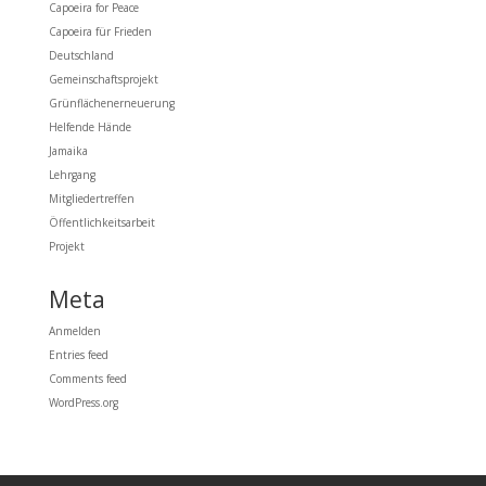
Capoeira for Peace
Capoeira für Frieden
Deutschland
Gemeinschaftsprojekt
Grünflächenerneuerung
Helfende Hände
Jamaika
Lehrgang
Mitgliedertreffen
Öffentlichkeitsarbeit
Projekt
Meta
Anmelden
Entries feed
Comments feed
WordPress.org